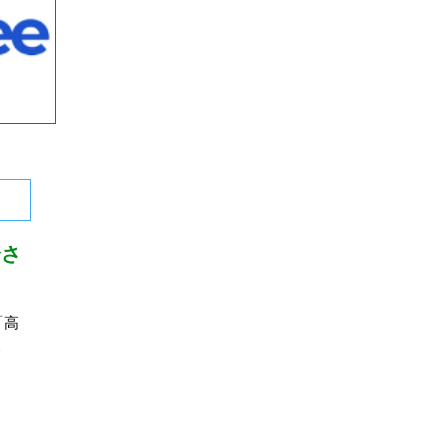
介さ
「高
む