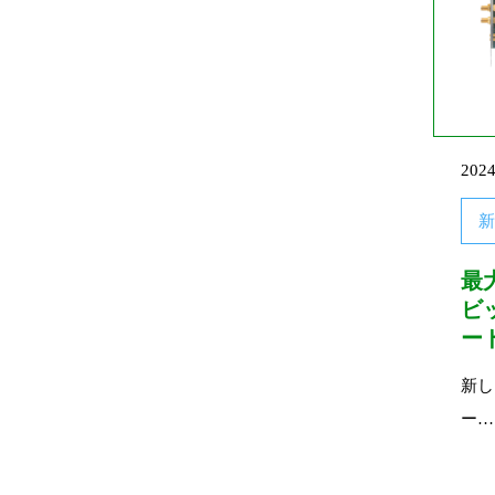
2024
新
最大
ビ
ー
新し
ー
…